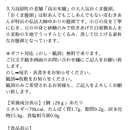
久万高原町の老舗「高市本舗」の大人気おくま饅頭。
「おくま饅頭」は粒あんでもこしあんでもない皮むきあ
んが特長の弘法大師ゆかりの饅頭です。小豆の皮を丁寧
にむき、豆の中身と砂糖のみで炊きあげた自家製あんを
小麦粉の生地でうっすらとくるみ、蒸して仕上げる素朴
なお饅頭となっています。
※ギフト対応（のし・紙袋）無料で承ります。
ご注文手続き画面のお問い合わせ欄にご記入をお願い致
します。
のし➡宛名・表書きをお知らせください。
紙袋➡枚数をお知らせください。
紙袋のみご希望されるお客様も、ご記入をよろしくお願
い致します。
【栄養成分表示】1個（28ｇ）あたり
エネルギー70kcal、たんぱく質1.7g、脂質0.2g、炭水化
物15.4g、食塩相当量0.0g
【食品表示】