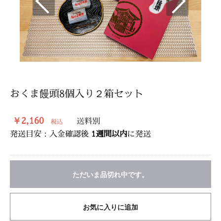
おくま饅頭8個入り２箱セット
￥2,160
送料別
税込
発送目安：入金確認後
1週間以内
に発送
ただいま品切れ中です。
お気に入りに追加